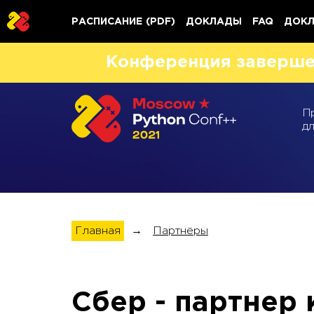
РАСПИСАНИЕ
(PDF)
ДОКЛАДЫ
FAQ
ДОК
Конференция заверше
П
д
Главная
→
Партнёры
Сбер - партнер