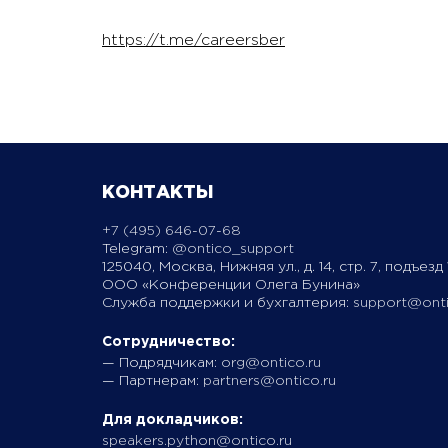
https://t.me/careersber
КОНТАКТЫ
+7 (495) 646-07-68
Telegram:
@ontico_support
125040, Москва, Нижняя ул., д. 14, стр. 7, подъезд 1
ООО «Конференции Олега Бунина»
Служба поддержки и бухгалтерия:
support@onti
Сотрудничество:
— Подрядчикам:
org@ontico.ru
— Партнерам:
partners@ontico.ru
Для докладчиков:
speakers.python@ontico.ru