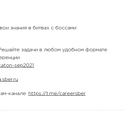
вои знания в битвах с боссами:
 Решайте задачи в любом удобном формате:
еренции.
akaton-sep2021
.sber.ru
рам-канале:
https://t.me/careersber