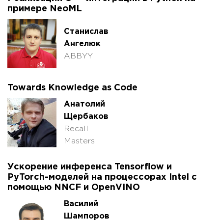
примере NeoML
Станислав
Ангелюк
ABBYY
Towards Knowledge as Code
Анатолий
Щербаков
Recall
Masters
Ускорение инференса Tensorflow и
PyTorch-моделей на процессорах Intel с
помощью NNCF и OpenVINO
Василий
Шампоров