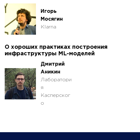
Игорь
Мосягин
Klarna
О хороших практиках построения
инфраструктуры ML-моделей
Дмитрий
Аникин
Лаборатори
я
Касперског
о