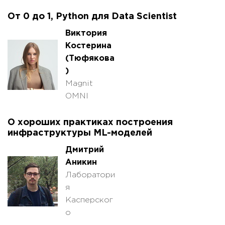
От 0 до 1, Рython для Data Scientist
Виктория
Костерина
(Тюфякова
)
Magnit
OMNI
О хороших практиках построения
инфраструктуры ML-моделей
Дмитрий
Аникин
Лаборатори
я
Касперског
о