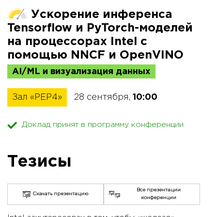
Ускорение инференса
Tensorflow и PyTorch-моделей
на процессорах Intel с
помощью NNCF и OpenVINO
AI/ML и визуализация данных
Зал «PEP4»
28 сентября,
10:00
Доклад принят в программу конференции
Тезисы
Все презентации
Скачать презентацию
конференции