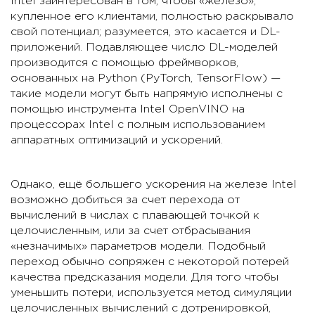
Intel заинтересован в том, чтобы «железо»,
купленное его клиентами, полностью раскрывало
свой потенциал; разумеется, это касается и DL-
приложений. Подавляющее число DL-моделей
производится с помощью фреймворков,
основанных на Python (PyTorch, TensorFlow) —
такие модели могут быть напрямую исполнены с
помощью инструмента Intel OpenVINO на
процессорах Intel с полным использованием
аппаратных оптимизаций и ускорений.
Однако, ещё большего ускорения на железе Intel
возможно добиться за счет перехода от
вычислений в числах с плавающей точкой к
целочисленным, или за счет отбрасывания
«незначимых» параметров модели. Подобный
переход обычно сопряжен с некоторой потерей
качества предсказания модели. Для того чтобы
уменьшить потери, используется метод симуляции
целочисленных вычислений с дотренировкой,