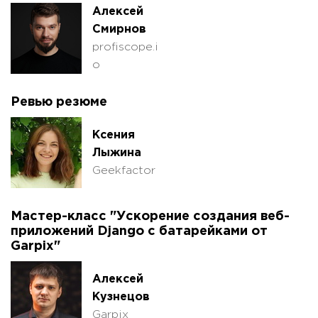
Алексей
Смирнов
profiscope.i
o
Ревью резюме
Ксения
Лыжина
Geekfactor
Мастер-класс "Ускорение создания веб-
приложений Django с батарейками от
Garpix"
Алексей
Кузнецов
Garpix