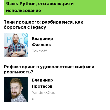
Язык Python, его эволюция и
использование
Тени прошлого: разбираемся, как
бороться с legacy
Владимир
Филонов
Takeoff
Рефакторинг в удовольствие: миф или
реальность?
Владимир
Протасов
Yandex.Clou
d