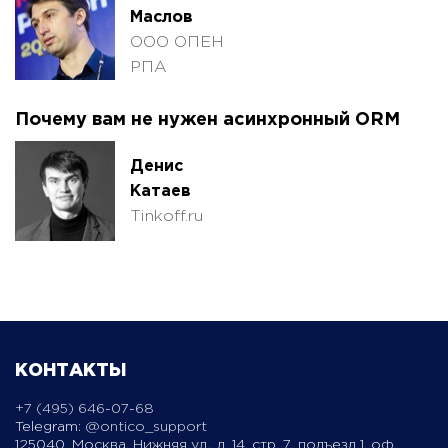
Маслов
ООО ОПЕН
РПА
Почему вам не нужен асинхронный ORM
Денис
Катаев
Tinkoff.ru
КОНТАКТЫ
+7 (495) 646-07-68
Telegram:
@ontico_support
125040, Москва, Нижняя ул., д. 14, стр. 7, подъезд 1, оф.