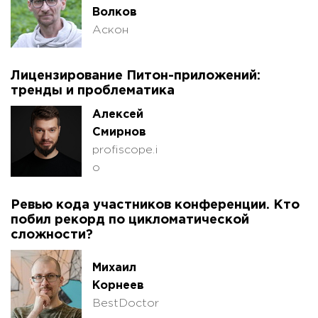
Волков
Аскон
Лицензирование Питон-приложений:
тренды и проблематика
Алексей
Смирнов
profiscope.i
o
Ревью кода участников конференции. Кто
побил рекорд по цикломатической
сложности?
Михаил
Корнеев
BestDoctor