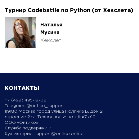
Турнир Codebattle по Python (от Хекслета)
Наталья
Мусина
Хекслет
КОНТАКТЫ
+7 (499) 495-19-02
Telegram:
@ontico_support
119180 Москва город улица Полянка Б. дом 2
строение 2 эт Техподполье пол. III к7 о10
ООО «Онтико»
Служба поддержки и
бухгалтерия:
support@ontico.online