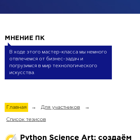
МНЕНИЕ ПК
В ходе этого мастер-класса мы немного 
отвлечемся от бизнес-задач и 
погрузимся в мир технологического 
искусства.
Главная
→
Для участников
→
Список тезисов
Python Science Art: создаём