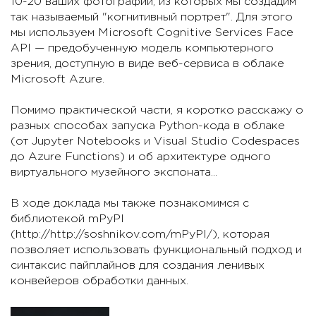
10-20 ваших фотографий, из которых мы создадим
так называемый "когнитивный портрет". Для этого
мы используем Microsoft Cognitive Services Face
API — предобученную модель компьютерного
зрения, доступную в виде веб-сервиса в облаке
Microsoft Azure.
Помимо практической части, я коротко расскажу о
разных способах запуска Python-кода в облаке
(от Jupyter Notebooks и Visual Studio Codespaces
до Azure Functions) и об архитектуре одного
виртуального музейного экспоната...
В ходе доклада мы также познакомимся с
библиотекой mPyPl
(http://http://soshnikov.com/mPyPl/), которая
позволяет использовать функциональный подход и
синтаксис пайплайнов для создания ленивых
конвейеров обработки данных.