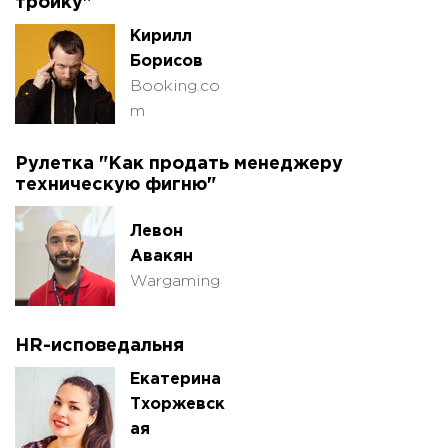
тройку"
Кирилл
Борисов
Booking.co
m
Рулетка "Как продать менеджеру
техническую фигню"
Левон
Авакян
Wargaming
HR-исповедальня
Екатерина
Тхоржевск
ая