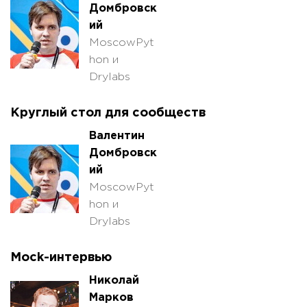
Домбровск
ий
MoscowPyt
hon и
Drylabs
Круглый стол для сообществ
Валентин
Домбровск
ий
MoscowPyt
hon и
Drylabs
Mock-интервью
Николай
Марков